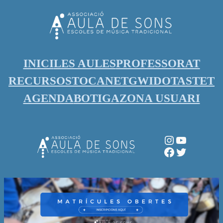
Vés
al
contingut
INICI
LES AULES
PROFESSORAT
RECURSOS
TOCANET
GWIDO
TASTET
AGENDA
BOTIGA
ZONA USUARI
Instagram
YouTube
Facebook
Twitter