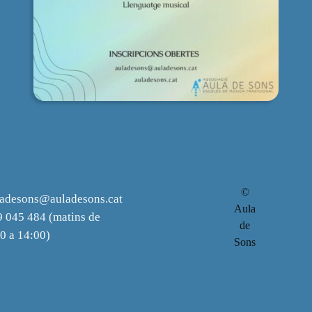
©
ladesons@auladesons.cat
Aula
 045 484 (matins de
de
0 a 14:00)
Sons