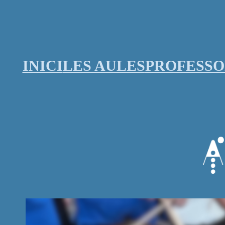
Vés
al
contingut
INICI
LES AULES
PROFESS