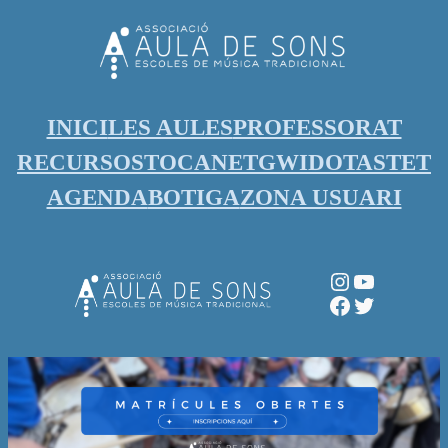
Vés
al
contingut
INICI
LES AULES
PROFESSORAT
RECURSOS
TOCANET
GWIDO
TASTET
AGENDA
BOTIGA
ZONA USUARI
Instagram
YouTube
Facebook
Twitter