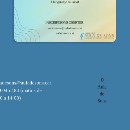
©
ladesons@auladesons.cat
Aula
 045 484 (matins de
de
0 a 14:00)
Sons