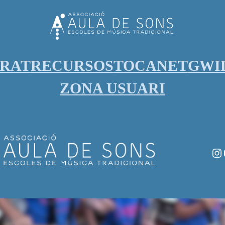
ORAT
RECURSOS
TOCANET
GWI
ZONA USUARI
In