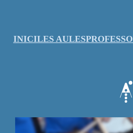
Vés
al
contingut
INICI
LES AULES
PROFESS