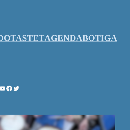
DO
TASTET
AGENDA
BOTIGA
stagram
YouTube
Facebook
Twitter