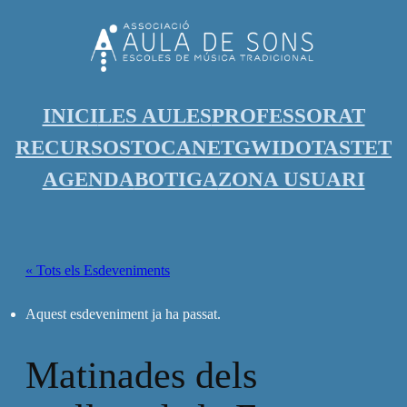
INICI
LES AULES
PROFESSORAT
RECURSOS
TOCANET
GWIDO
TASTET
AGENDA
BOTIGA
ZONA USUARI
« Tots els Esdeveniments
Aquest esdeveniment ja ha passat.
Matinades dels