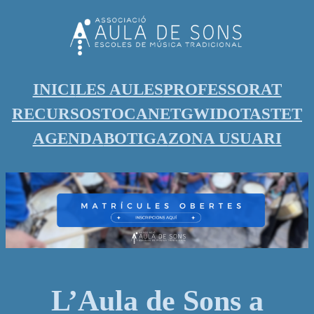
INICI
LES AULES
PROFESSORAT
RECURSOS
TOCANET
GWIDO
TASTET
AGENDA
BOTIGA
ZONA USUARI
L’Aula de Sons a