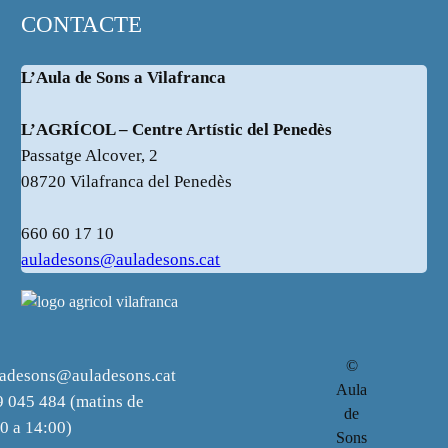
CONTACTE
L’Aula de Sons a Vilafranca
L’AGRÍCOL – Centre Artístic del Penedès
Passatge Alcover, 2
08720 Vilafranca del Penedès
660 60 17 10
auladesons@auladesons.cat
©
ladesons@auladesons.cat
Aula
 045 484 (matins de
de
0 a 14:00)
Sons