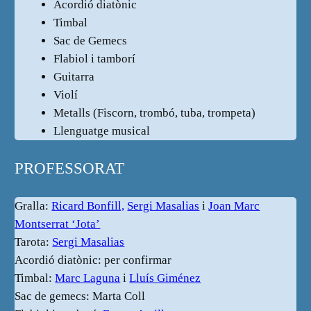
Acordió diatònic
Timbal
Sac de Gemecs
Flabiol i tamborí
Guitarra
Violí
Metalls (Fiscorn, trombó, tuba, trompeta)
Llenguatge musical
PROFESSORAT
Gralla:
Ricard Bonfill,
Sergi Masalias
i
Joan Marc
Montserrat ‘Jota’
Tarota:
Sergi Masalias
Acordió diatònic: per confirmar
Timbal:
Marc Laguna
i
Lluís Giménez
Sac de gemecs: Marta Coll