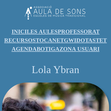
INICI
LES AULES
PROFESSORAT
RECURSOS
TOCANET
GWIDO
TASTET
AGENDA
BOTIGA
ZONA USUARI
Lola Ybran