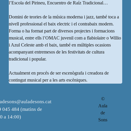
l’Escola del Pirineu, Encuentro de Raíz Tradicional…
Domini de teories de la música moderna i jazz, també toca a
nivell professional el baix electric i el contrabaix modern.
Forma o ha format part de diversos projectes i formacions
musical, entre ells l’OMAC juvenil com a flabiolaire o Willio
i Azul Celeste amb el baix, també en múltiples ocasions
acompanyant entremesos de les festivitats de cultura
tradicional i popular.
Actualment en procés de ser escenògrafa i creadora de
contingut musical per a les arts escèniques.
©
ladesons@auladesons.cat
Aula
 045 484 (matins de
de
0 a 14:00)
Sons