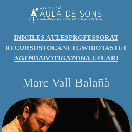
INICI
LES AULES
PROFESSORAT
RECURSOS
TOCANET
GWIDO
TASTET
AGENDA
BOTIGA
ZONA USUARI
Marc Vall Balañà