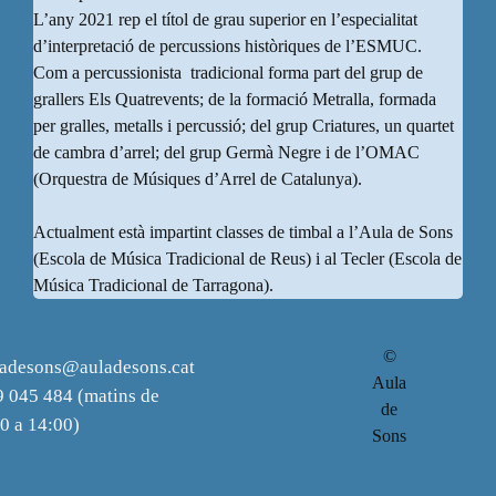
L’any 2021 rep el títol de grau superior en l’especialitat
d’interpretació de percussions històriques de l’ESMUC.
Com a percussionista tradicional forma part del grup de
grallers Els Quatrevents; de la formació Metralla, formada
per gralles, metalls i percussió; del grup Criatures, un quartet
de cambra d’arrel; del grup Germà Negre i de l’OMAC
(Orquestra de Músiques d’Arrel de Catalunya).
Actualment està impartint classes de timbal a l’Aula de Sons
(Escola de Música Tradicional de Reus) i al Tecler (Escola de
Música Tradicional de Tarragona).
©
ladesons@auladesons.cat
Aula
 045 484 (matins de
de
0 a 14:00)
Sons