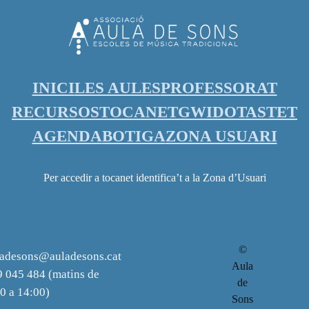
INICI
LES AULES
PROFESSORAT
RECURSOS
TOCANET
GWIDO
TASTET
AGENDA
BOTIGA
ZONA USUARI
Per accedir a tocanet identifica’t a la Zona d’Usuari
©
ladesons@auladesons.cat
Aula
 045 484 (matins de
de
0 a 14:00)
Sons