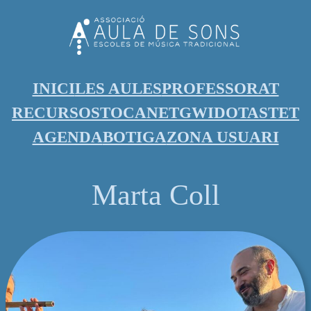
INICI
LES AULES
PROFESSORAT
RECURSOS
TOCANET
GWIDO
TASTET
AGENDA
BOTIGA
ZONA USUARI
Marta Coll